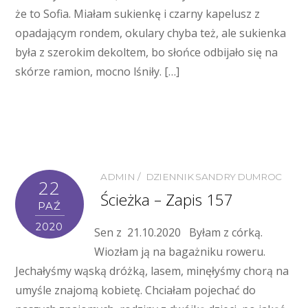
że to Sofia. Miałam sukienkę i czarny kapelusz z
opadającym rondem, okulary chyba też, ale sukienka
była z szerokim dekoltem, bo słońce odbijało się na
skórze ramion, mocno lśniły. […]
ADMIN
DZIENNIK SANDRY DUMROC
22
Ścieżka – Zapis 157
PAŹ
2020
Sen z 21.10.2020 Byłam z córką.
Wiozłam ją na bagażniku roweru.
Jechałyśmy wąską dróżką, lasem, minęłyśmy chorą na
umyśle znajomą kobietę. Chciałam pojechać do