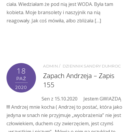
ciała. Wiedziałam że pod nią jest WODA. Była tam
kobieta. Moje bransolety i naszyjnik na nią
reagowały. Jak coś mówiła, albo zbliżała […]
ADMIN
DZIENNIK SANDRY DUMROC
18
Zapach Andrzeja – Zapis
PAŹ
155
2020
Sen z 15.10.2020 Jestem GWIAZDĄ
!!!! Andrzej mnie kocha ( Andrzej to postać, która jako
jedyna w snach nie przyjmuje „wyobrażenia” nie jest
człowiekiem, duchem czy zwierzęciem, jest czymś
„wszystkim i niczym” . Mówią o nim na przykład te