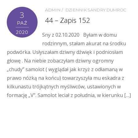
ADMIN
DZIENNIK SANDRY DUMROC
3
44 – Zapis 152
PAŹ
2020
Sny z 02.10.2020 Byłam w domu
rodzinnym, stałam akurat na środku
podwórka. Usłyszałam dziwny dźwięk i podniosłam
głowę . Na niebie zobaczyłam dziwny ogromny
„chudy” samolot ( wyglądał jak krzyż z odłamaną w
prawo nóżką na końcu) towarzyszyła mu eskadra z
kilkunastu trójkątnych myśliwców, ustawionych w
formację „V”. Samolot leciał z południa, w kierunku […]