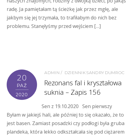
naszych znajomych, rodziny z dwójką dzieci, po jakąś
radę. Ja pamiętałam tą ścieżkę jak przez mgłę, ale
jakbym się jej trzymała, to trafiłabym do nich bez
problemu. Stanęłyśmy przed wejściem […]
ADMIN
DZIENNIK SANDRY DUMROC
20
Rezonans fal i kryształowa
PAŹ
suknia – Zapis 156
2020
Sen z 19.10.2020 Sen pierwszy
Byłam w jakiejś hali, ale później to się okazało, że to
jest basen. Zamiast posadzki czy podłogi była gruba
plandeka, która lekko odkształcała się pod ciężarem