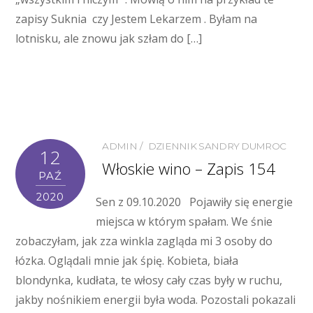
zapisy Suknia czy Jestem Lekarzem . Byłam na
lotnisku, ale znowu jak szłam do […]
ADMIN
DZIENNIK SANDRY DUMROC
12
Włoskie wino – Zapis 154
PAŹ
2020
Sen z 09.10.2020 Pojawiły się energie
miejsca w którym spałam. We śnie
zobaczyłam, jak zza winkla zagląda mi 3 osoby do
łózka. Oglądali mnie jak śpię. Kobieta, biała
blondynka, kudłata, te włosy cały czas były w ruchu,
jakby nośnikiem energii była woda. Pozostali pokazali