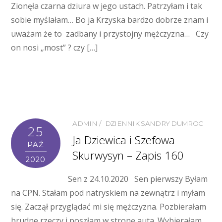
Zionęła czarna dziura w jego ustach. Patrzyłam i tak
sobie myślałam… Bo ja Krzyska bardzo dobrze znam i
uważam że to zadbany i przystojny mężczyzna… Czy
on nosi „most” ? czy […]
ADMIN
DZIENNIK SANDRY DUMROC
25
Ja Dziewica i Szefowa
PAŹ
Skurwysyn – Zapis 160
2020
Sen z 24.10.2020 Sen pierwszy Byłam
na CPN. Stałam pod natryskiem na zewnątrz i myłam
się. Zaczął przyglądać mi się mężczyzna. Pozbierałam
brudne rzeczy i poszłam w stronę auta. Wybierałam