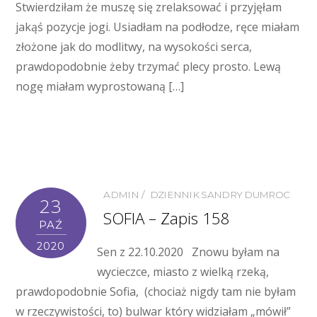
Stwierdziłam że muszę się zrelaksować i przyjęłam
jakąś pozycje jogi. Usiadłam na podłodze, ręce miałam
złożone jak do modlitwy, na wysokości serca,
prawdopodobnie żeby trzymać plecy prosto. Lewą
nogę miałam wyprostowaną […]
ADMIN
DZIENNIK SANDRY DUMROC
23
SOFIA – Zapis 158
PAŹ
2020
Sen z 22.10.2020 Znowu byłam na
wycieczce, miasto z wielką rzeką,
prawdopodobnie Sofia, (chociaż nigdy tam nie byłam
w rzeczywistości, to) bulwar który widziałam „mówił”