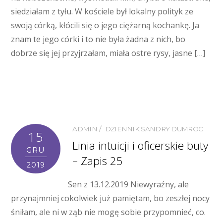
siedziałam z tyłu. W kościele był lokalny polityk ze
swoją córką, kłócili się o jego ciężarną kochankę. Ja
znam te jego córki i to nie była żadna z nich, bo
dobrze się jej przyjrzałam, miała ostre rysy, jasne […]
ADMIN
DZIENNIK SANDRY DUMROC
15
Linia intuicji i oficerskie buty
GRU
– Zapis 25
2019
Sen z 13.12.2019 Niewyraźny, ale
przynajmniej cokolwiek już pamiętam, bo zeszłej nocy
śniłam, ale ni w ząb nie mogę sobie przypomnieć, co.