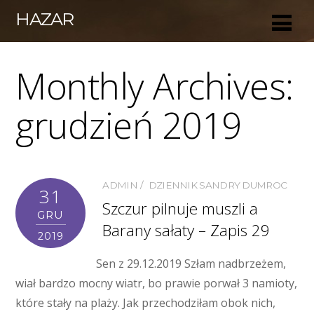
HAZAR
Monthly Archives:
grudzień 2019
ADMIN
DZIENNIK SANDRY DUMROC
31
Szczur pilnuje muszli a
GRU
Barany sałaty – Zapis 29
2019
Sen z 29.12.2019 Szłam nadbrzeżem,
wiał bardzo mocny wiatr, bo prawie porwał 3 namioty,
które stały na plaży. Jak przechodziłam obok nich,