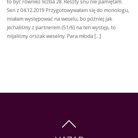
to być również liczba 28. Reszty snu nie pamiętam.
Sen z 04.12.2019 Przygotowywałam się do monologu,
miałam występować na weselu, bo później jak
jechaliśmy z partnerem (51/6) na ten występ, to
mijaliśmy orszak weselny. Para młoda […]