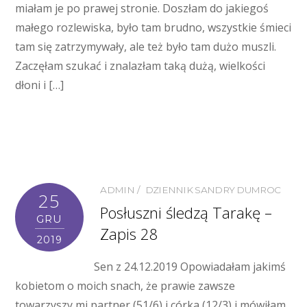
miałam je po prawej stronie. Doszłam do jakiegoś
małego rozlewiska, było tam brudno, wszystkie śmieci
tam się zatrzymywały, ale też było tam dużo muszli.
Zaczęłam szukać i znalazłam taką dużą, wielkości
dłoni i […]
ADMIN
DZIENNIK SANDRY DUMROC
25
Posłuszni śledzą Tarakę –
GRU
Zapis 28
2019
Sen z 24.12.2019 Opowiadałam jakimś
kobietom o moich snach, że prawie zawsze
towarzyszy mi partner (51/6) i córka (12/3) i mówiłam,