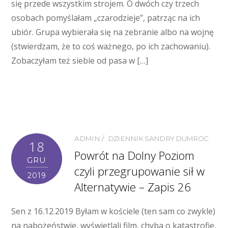
się przede wszystkim strojem. O dwóch czy trzech
osobach pomyślałam „czarodzieje”, patrząc na ich
ubiór. Grupa wybierała się na zebranie albo na wojnę
(stwierdzam, że to coś ważnego, po ich zachowaniu).
Zobaczyłam też siebie od pasa w […]
ADMIN
DZIENNIK SANDRY DUMROC
18
Powrót na Dolny Poziom
GRU
czyli przegrupowanie sił w
2019
Alternatywie – Zapis 26
Sen z 16.12.2019 Byłam w kościele (ten sam co zwykle)
na nabożeństwie, wyświetlali film, chyba o katastrofie,