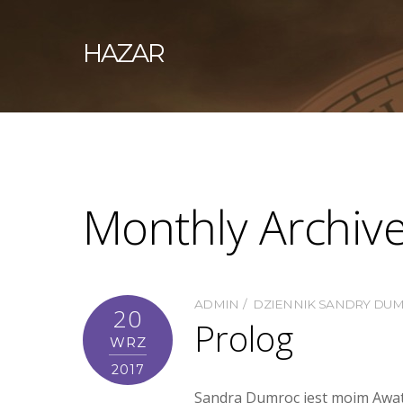
HAZAR
Monthly Archiv
ADMIN
DZIENNIK SANDRY DU
20
Prolog
WRZ
2017
Sandra Dumroc jest moim Awata