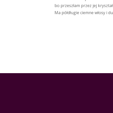
bo przeszłam przez jej kryształ
Ma półdługie ciemne włosy i duż