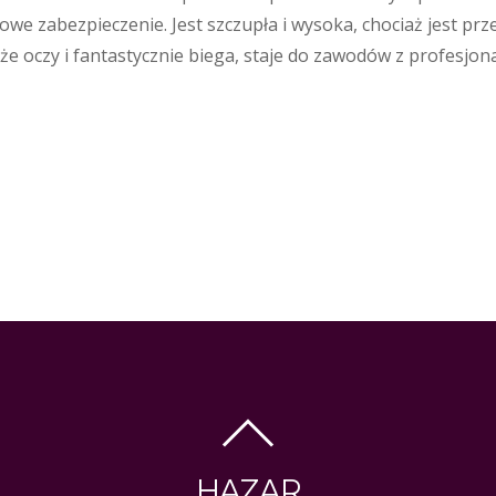
owe zabezpieczenie. Jest szczupła i wysoka, chociaż jest prze
e oczy i fantastycznie biega, staje do zawodów z profesjonal
HAZAR