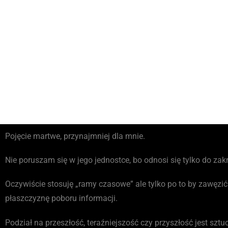
Pojęcie martwe, przynajmniej dla mnie.
Nie poruszam się w jego jednostce, bo odnosi się tylko do zakr
Oczywiście stosuję „ramy czasowe” ale tylko po to by zawęzić
płaszczyznę poboru informacji.
Podział na przeszłość, teraźniejszość czy przyszłość jest sztuc