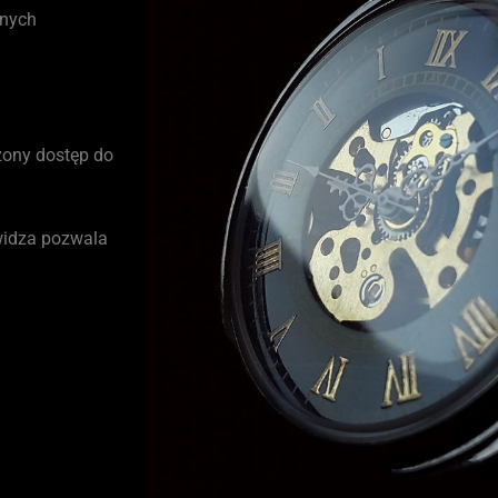
znych
zony dostęp do
nowidza pozwala