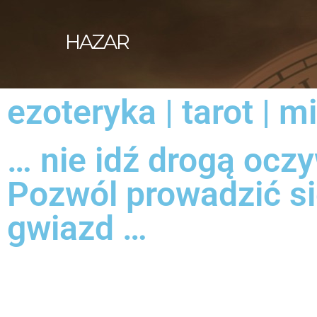
HAZAR
ezoteryka | tarot | m
… nie idź drogą oczy
Pozwól prowadzić si
gwiazd …