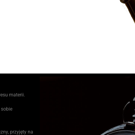
esu materii.
 sobie
zny, przyjęty na