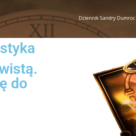
Dziennik Sandry Dumroc
istyka
wistą.
ę do