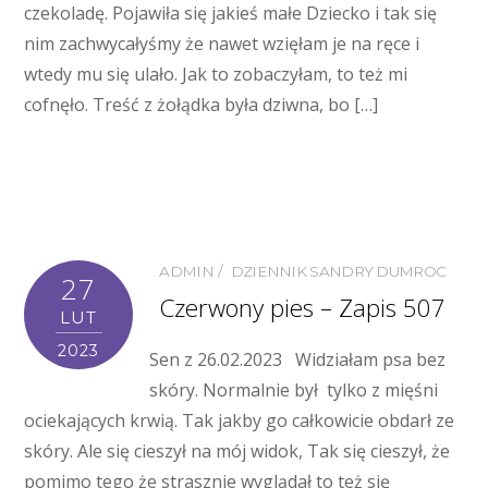
czekoladę. Pojawiła się jakieś małe Dziecko i tak się
nim zachwycałyśmy że nawet wzięłam je na ręce i
wtedy mu się ulało. Jak to zobaczyłam, to też mi
cofnęło. Treść z żołądka była dziwna, bo […]
ADMIN
DZIENNIK SANDRY DUMROC
27
Czerwony pies – Zapis 507
LUT
2023
Sen z 26.02.2023 Widziałam psa bez
skóry. Normalnie był tylko z mięśni
ociekających krwią. Tak jakby go całkowicie obdarł ze
skóry. Ale się cieszył na mój widok, Tak się cieszył, że
pomimo tego że strasznie wyglądał to też się