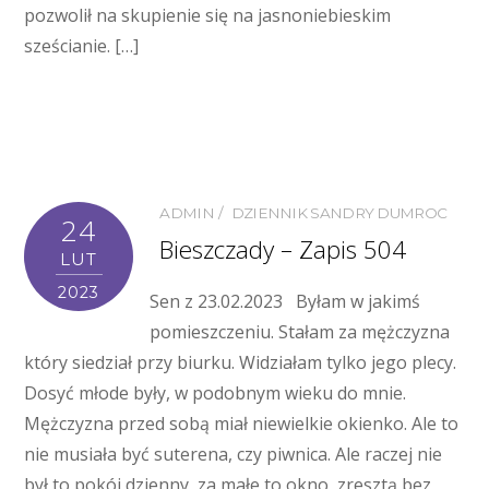
pozwolił na skupienie się na jasnoniebieskim
sześcianie. […]
ADMIN
DZIENNIK SANDRY DUMROC
24
Bieszczady – Zapis 504
LUT
2023
Sen z 23.02.2023 Byłam w jakimś
pomieszczeniu. Stałam za mężczyzna
który siedział przy biurku. Widziałam tylko jego plecy.
Dosyć młode były, w podobnym wieku do mnie.
Mężczyzna przed sobą miał niewielkie okienko. Ale to
nie musiała być suterena, czy piwnica. Ale raczej nie
był to pokój dzienny, za małe to okno, zresztą bez