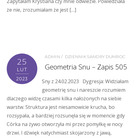
Zapytałam Krystiana czy mnie odwiezie. Powiedziała
że nie, zrozumiałam że jest […]
ADMIN
DZIENNIK SANDRY DUMROC
25
Geometria Snu – Zapis 505
LUT
2023
Sny z 24.02.2023 Dygresja: Widziałam
geometrię snu i nareszcie rozumiem
dlaczego widzę czasami kilka nałożonych na siebie
warstw. Struktura jest niesamowicie krucha, bo
rozsypała, a bardziej rozsunęła się w momencie gdy
Córka na żywo otworzyła mi przez pomyłkę w nocy
drzwi. I dźwięk natychmiast skojarzony z jawą,