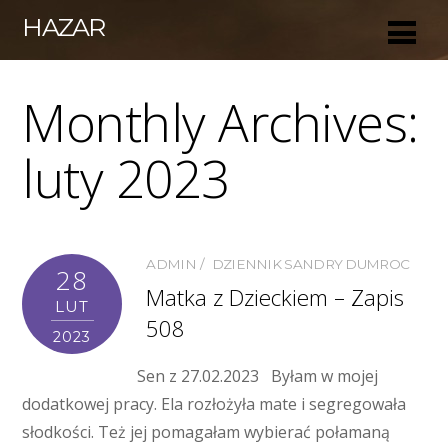
HAZAR
Monthly Archives:
luty 2023
ADMIN
DZIENNIK SANDRY DUMROC
28
Matka z Dzieckiem – Zapis
LUT
508
2023
Sen z 27.02.2023 Byłam w mojej
dodatkowej pracy. Ela rozłożyła mate i segregowała
słodkości. Też jej pomagałam wybierać połamaną