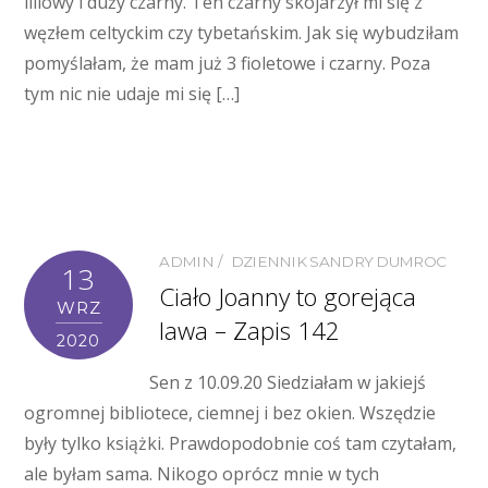
liliowy i duży czarny. Ten czarny skojarzył mi się z
węzłem celtyckim czy tybetańskim. Jak się wybudziłam
pomyślałam, że mam już 3 fioletowe i czarny. Poza
tym nic nie udaje mi się […]
ADMIN
DZIENNIK SANDRY DUMROC
13
Ciało Joanny to gorejąca
WRZ
lawa – Zapis 142
2020
Sen z 10.09.20 Siedziałam w jakiejś
ogromnej bibliotece, ciemnej i bez okien. Wszędzie
były tylko książki. Prawdopodobnie coś tam czytałam,
ale byłam sama. Nikogo oprócz mnie w tych