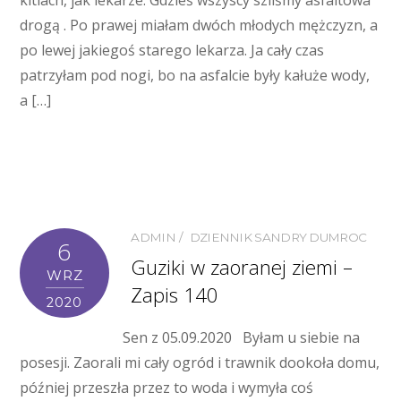
kitlach, jak lekarze. Gdzieś wszyscy szliśmy asfaltowa
drogą . Po prawej miałam dwóch młodych mężczyzn, a
po lewej jakiegoś starego lekarza. Ja cały czas
patrzyłam pod nogi, bo na asfalcie były kałuże wody,
a […]
ADMIN
DZIENNIK SANDRY DUMROC
6
Guziki w zaoranej ziemi –
WRZ
Zapis 140
2020
Sen z 05.09.2020 Byłam u siebie na
posesji. Zaorali mi cały ogród i trawnik dookoła domu,
później przeszła przez to woda i wymyła coś