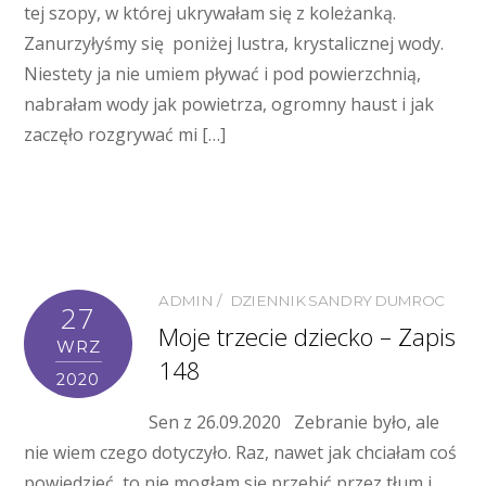
tej szopy, w której ukrywałam się z koleżanką.
Zanurzyłyśmy się poniżej lustra, krystalicznej wody.
Niestety ja nie umiem pływać i pod powierzchnią,
nabrałam wody jak powietrza, ogromny haust i jak
zaczęło rozgrywać mi […]
ADMIN
DZIENNIK SANDRY DUMROC
27
Moje trzecie dziecko – Zapis
WRZ
148
2020
Sen z 26.09.2020 Zebranie było, ale
nie wiem czego dotyczyło. Raz, nawet jak chciałam coś
powiedzieć, to nie mogłam się przebić przez tłum i