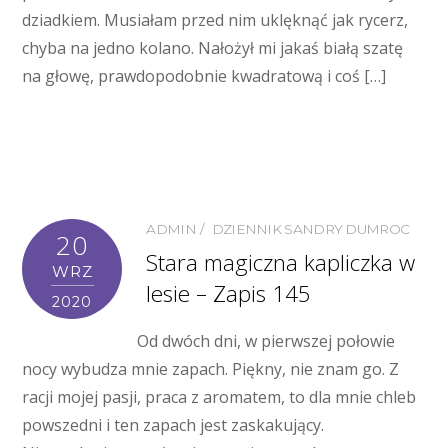
dziadkiem. Musiałam przed nim uklęknąć jak rycerz,
chyba na jedno kolano. Nałożył mi jakaś białą szatę
na głowę, prawdopodobnie kwadratową i coś […]
ADMIN
DZIENNIK SANDRY DUMROC
20
Stara magiczna kapliczka w
WRZ
lesie – Zapis 145
2020
Od dwóch dni, w pierwszej połowie
nocy wybudza mnie zapach. Piękny, nie znam go. Z
racji mojej pasji, praca z aromatem, to dla mnie chleb
powszedni i ten zapach jest zaskakujący.