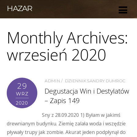
HAZAR
Monthly Archives:
wrzesień 2020
ADMIN
DZIENNIK SANDRY DUMROC
29
Degustacja Win i Destylatów
WRZ
– Zapis 149
2020
Sny z 28.09.2020 1) Byłam w jakimś
drewnianym budynku. Ziemię zalała woda i wszędzie
pływały trupy jak zombie. Akurat jeden podpłynął do