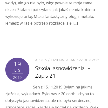
wody), ale go nie było, więc pewnie ta moja tama
działa. Stałam i patrzyłam, jak jakaś młoda kobieta
wykonuje orkę. Miała fantastyczny pług z metalu,
lemiesz w razie potrzeb rozkładał się […]
ADMIN
DZIENNIK SANDRY DUMROC
19
Szkoła jasnowidzenia. –
LIS
Zapis 21
2019
Sen z 15.11.2019 Byłam na jakimś
zjeździe, wykładach. Było nas z 20 osób i chyba to
dotyczyło jasnowidzenia, ale nie było serdecznej
atmosfery, raczej każdy się boczył na każdego. Wiek