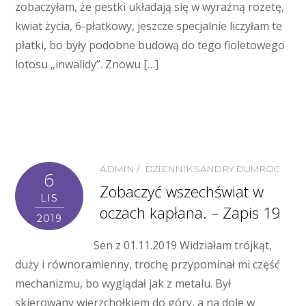
zobaczyłam, że pestki układają się w wyraźną rozetę,
kwiat życia, 6-płatkowy, jeszcze specjalnie liczyłam te
płatki, bo były podobne budową do tego fioletowego
lotosu „inwalidy”. Znowu […]
ADMIN
DZIENNIK SANDRY DUMROC
6
Zobaczyć wszechświat w
LIS
oczach kapłana. – Zapis 19
2019
Sen z 01.11.2019 Widziałam trójkąt,
duży i równoramienny, trochę przypominał mi część
mechanizmu, bo wyglądał jak z metalu. Był
skierowany wierzchołkiem do góry, a na dole w