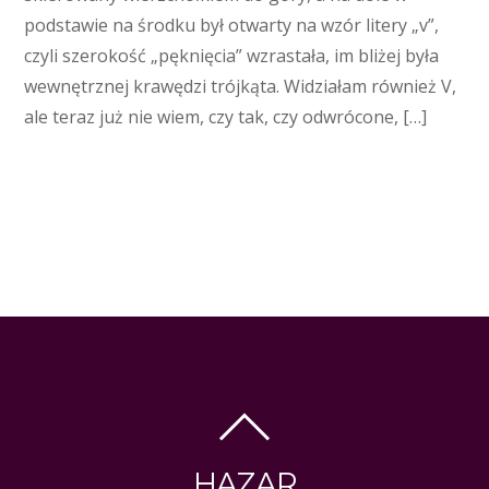
podstawie na środku był otwarty na wzór litery „v”,
czyli szerokość „pęknięcia” wzrastała, im bliżej była
wewnętrznej krawędzi trójkąta. Widziałam również V,
ale teraz już nie wiem, czy tak, czy odwrócone, […]
HAZAR