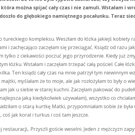
óra można spijać cały czas i nie zamuli. Wstałam i wró
b doszło do głębokiego namiętnego pocałunku. Teraz si
tureckiego kompleksu. Weszłam do łózka jakiejś kobiety ra
mi i zachęcająco zaczęłam się przeciągać. Ksiądz od razu jak
am tylko z ciekawości poczuć jego przyrodzenie. Kiedy już z
tym łóżku. Wstałam i zaczęłam trzepać całą pościel. Całe łó
kilka. Ten ksiądz cały czas na mnie patrzył tym niewinnym wz
 majtki, myślałam że to moje, ale jak rozłożyłam to były o w
am jak u siebie w starej kuchni. Zaczęłam pakować do pudełka 
(najlepsza jaką kiedykolwiek używałam), wszystko co chcia
adziłam o starą kurtkę Matki, przypomniałam sobie że była w
 coś jak koral i turkus i coś tam jeszcze.
j restauracji,. Przyszli goście weselni. Jeden z mężczyzn zapy