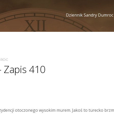
Dziennik Sandry Dumroc
MROC
– Zapis 410
zydencji otoczonego wysokim murem. Jakoś to turecko brzmi. 