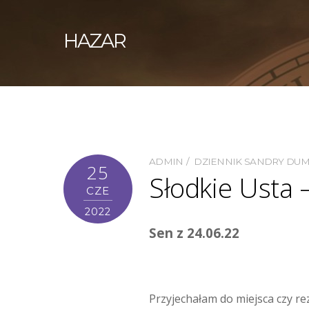
HAZAR
ADMIN
DZIENNIK SANDRY DU
25
Słodkie Usta 
CZE
2022
Sen z 24.06.22
Przyjechałam do miejsca czy re