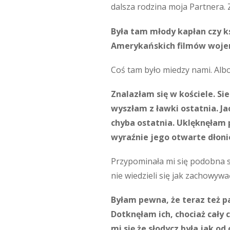
dalsza rodzina moja Partnera.
Była tam młody kapłan czy ks
Amerykańskich filmów wojenn
Coś tam było miedzy nami. Albo o
Znalazłam się w kościele. Sie
wyszłam z ławki ostatnia. Ja
chyba ostatnia. Uklęknęłam p
wyraźnie jego otwarte dłonie
Przypominała mi się podobna sy
nie wiedzieli się jak zachowywa
Byłam pewna, że teraz też pa
Dotknęłam ich, chociaż cały 
mi się że słodycz była jak o