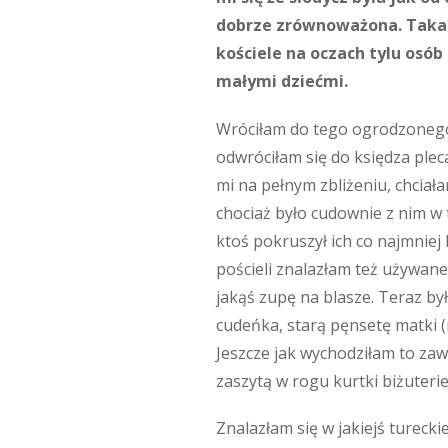
dobrze zrównoważona. Taka kt
kościele na oczach tylu osó
małymi dziećmi.
Wróciłam do tego ogrodzonego 
odwróciłam się do księdza pleca
mi na pełnym zbliżeniu, chciał
chociaż było cudownie z nim w 
ktoś pokruszył ich co najmniej 
pościeli znalazłam też używane
jakąś zupę na blasze. Teraz był
cudeńka, starą pęnsetę matki 
Jeszcze jak wychodziłam to zaw
zaszytą w rogu kurtki biżuterie,
Znalazłam się w jakiejś tureckie