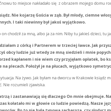
 Znowu to miejsce nakładało się z obrazem mojego domu ro
iądz. Nie kojarzę Gościa w ząb. Był młody, ciemne włosy
ych. I taki niewinny był jakoś wyjątkowo.
n chodził za mną, albo ja za nim. Niby tu jakieś dzieci, tu ja
działam z córką i Partnerem w trzeciej ławce. Jak przysz
cyś obcy ludzie już wtedy ze mną siedzieli i mnie popyc
rzed kapłanem i nie wiem czy przyjęłam opłatek, bo ksi
 na plecach. Położył je na płucach, wyjątkowo symetrycz
tuacja. Na żywo. Jak byłam na dworcu w Krakowie ksiądz mnie
ć. Nie rozumieli zjawiska.
trzą i zastanawiają się dlaczego On mnie obejmuje. Nag
czas kołatało mi w głowie co ludzie powiedzą. Nasze języ
d owoców. Bo to nie była typowa sacharoza, czy słodycz m