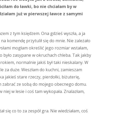
ciłam do ławki, bo nie chciałam by w
edziałam już w pierwszej ławce z samymi
zem z tym księdzem. Ona gdzieś wyszła, a ja
 na komendę przytulił się do mnie. Nie zależało
mysłami mogłam określić jego rozmiar wstałam,
zko było zasypane w okruchach chleba. Tak jakby
rokiem, normalnie jakiś był taki nieskalany. W
iele za duże. Weszłam do kuchni, zamieszam
jakieś stare rzeczy, pierdołki, biżuterię,
łam zabrać ze sobą do mojego obecnego domu.
 niej w lesie i coś tam wykopała. Znalazłam,
tał się co to za zespół gra. Nie wiedziałam, coś