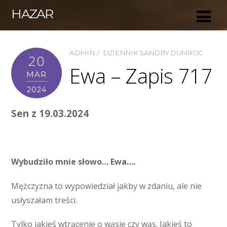
HAZAR
ADMIN
DZIENNIK SANDRY DUMROC
20
Ewa – Zapis 717
MAR
2024
Sen z 19.03.2024
Wybudziło mnie słowo… Ewa….
Mężczyzna to wypowiedział jakby w zdaniu, ale nie
usłyszałam treści.
Tylko jakieś wtrącenie o wąsie czy wąs. Jakieś to