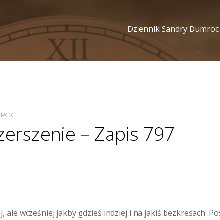
Dziennik Sandry Dumroc
MROC
zerszenie – Zapis 797
 ale wcześniej jakby gdzieś indziej i na jakiś bezkresach. P