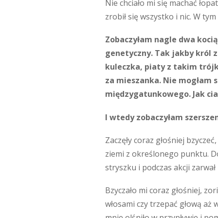
Nie chciało mi się machać łopat
zrobił się wszystko i nic. W t
Zobaczyłam nagle dwa kociątk
genetyczny. Tak jakby król 
kuleczka, piaty z takim tró
za mieszanka. Nie mogłam się
międzygatunkowego. Jak ciało
I wtedy zobaczyłam szersze
Zaczęły coraz głośniej bzyczeć, 
ziemi z określonego punktu. Dos
stryszku i podczas akcji zarwa
Bzyczało mi coraz głośniej, zor
włosami czy trzepać głową aż wy
mnie olśniło w przypływie i po