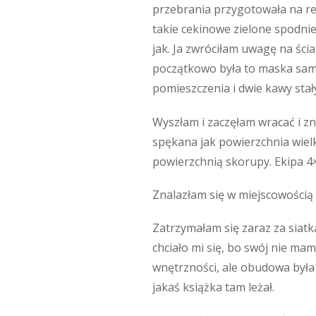
przebrania przygotowała na rej
takie cekinowe zielone spodnie
jak. Ja zwróciłam uwagę na ścia
początkowo była to maska samo
pomieszczenia i dwie kawy stały
Wyszłam i zaczęłam wracać i z
spękana jak powierzchnia wielk
powierzchnią skorupy. Ekipa 4×
Znalazłam się w miejscowością r
Zatrzymałam się zaraz za siatk
chciało mi się, bo swój nie mam
wnętrzności, ale obudowa była 
jakaś książka tam leżał.