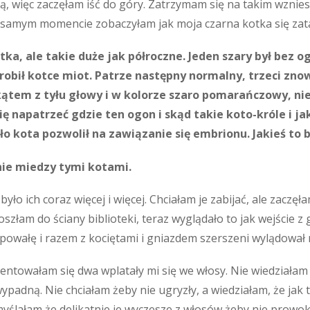
ą, więc zaczęłam iść do góry. Zatrzymam się na takim wzniesi
ym samym momencie zobaczyłam jak moja czarna kotka się zatac
a, ale takie duże jak półroczne. Jeden szary był bez o
zrobił kotce miot. Patrze następny normalny, trzeci zn
jkątem z tyłu głowy i w kolorze szaro pomarańczowy, n
 napatrzeć gdzie ten ogon i skąd takie koto-króle i ja
 kota pozwolił na zawiązanie się embrionu. Jakieś to b
nie miedzy tymi kotami.
było ich coraz więcej i więcej. Chciałam je zabijać, ale zaczę
złam do ściany biblioteki, teraz wyglądało to jak wejście z
ł powałę i razem z kociętami i gniazdem szerszeni wylądował
ientowałam się dwa wplatały mi się we włosy. Nie wiedziałam c
padną. Nie chciałam żeby nie ugryzły, a wiedziałam, że jak 
myślałam że delikatnie je wyczesze z włosów żeby nie prowo