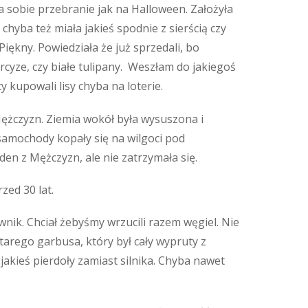
a sobie przebranie jak na Halloween. Założyła
hyba też miała jakieś spodnie z sierścią czy
Piękny. Powiedziała że już sprzedali, bo
cyze, czy białe tulipany. Weszłam do jakiegoś
y kupowali lisy chyba na loterie.
ężczyzn. Ziemia wokół była wysuszona i
 samochody kopały się na wilgoci pod
en z Mężczyzn, ale nie zatrzymała się.
zed 30 lat.
wnik. Chciał żebyśmy wrzucili razem węgiel. Nie
starego garbusa, który był cały wypruty z
jakieś pierdoły zamiast silnika. Chyba nawet