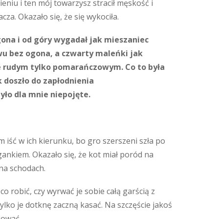
eniu i ten mój towarzysz stracił męskość i
za. Okazało się, że się wykociła.
gona i od góry wygadał jak mieszaniec
owu bez ogona, a czwarty maleńki jak
ie rudym tylko pomarańczowym. Co to była
k doszło do zapłodnienia
yło dla mnie niepojęte.
łam iść w ich kierunku, bo gro szerszeni szła po
 gankiem. Okazało się, że kot miał poród na
 na schodach.
o robić, czy wyrwać je sobie całą garścią z
tylko je dotknę zaczną kasać. Na szczęście jakoś
kować.