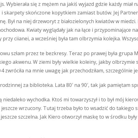
s. Wybierała się z mężem na jakiś wyjazd gdzie każdy miał n
 i skarpety skończone kopytkiem zamiast butów. Jej Partner c
nę. Był na niej drzeworyt z białozielonych kwiatów w miedzi. 
chodowa. Kwiaty wyglądały jak na łące i przypominające nar
 przy ciianei, a wcześniej była tam olbrzymia kolejka. Wszysc
nowu szłam przez te bezkresy. Teraz po prawej była grupa M
iego akwenu. W ziemi były wielkie koleiny, jakby olbrzymie
4 zwróciła na mnie uwagę jak przechodziłam, szczególnie jed
odzinnej za biblioteka. Lata 80′ na 90′, tak jak pamiętam spr
ą niedaleko wychodka. Ktoś mi towarzyszył i to był mój kiero
 jeszcze wrzucony. Tutaj trzeba było to wsadzić do takiego 
jeszcze szczelna. Jak Kiero otworzył maskę to w środku były 